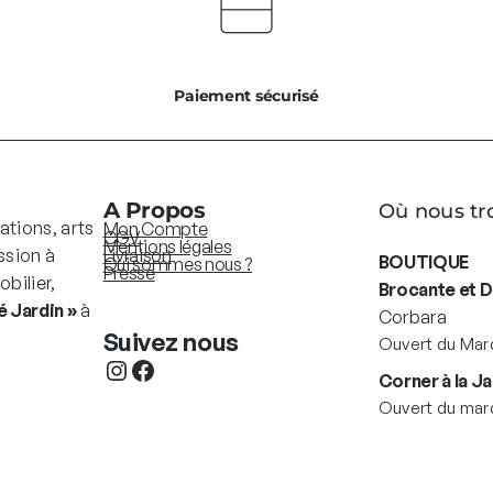
Paiement sécurisé
A Propos
Où nous tr
ations, arts
Mon Compte
CGV
Mentions légales
ssion à
Livraison
BOUTIQUE
Qui sommes nous ?
Presse
bilier,
Brocante et 
 Jardin »
à
Corbara
Suivez nous
Ouvert du Mard
Instagram
Facebook
Corner à la Ja
Ouvert du mard