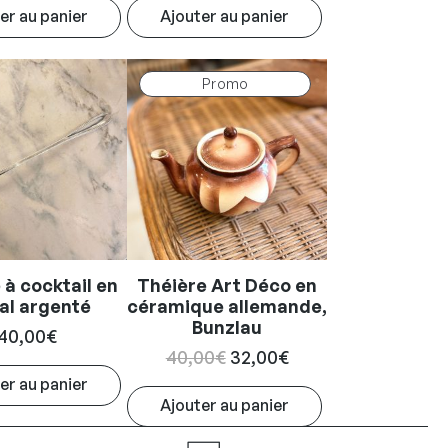
er au panier
Ajouter au panier
Produit
Promo
en
promotion
à cocktail en
Théière Art Déco en
al argenté
céramique allemande,
Bunzlau
40,00
€
Le
Le
40,00
€
32,00
€
prix
prix
er au panier
Ajouter au panier
initial
actuel
était :
est :