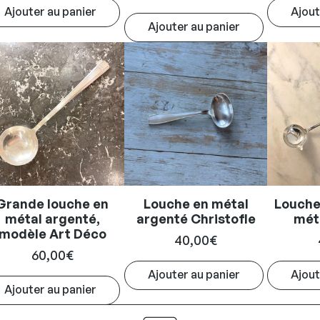
Ajouter au panier
Ajout
initial
actuel
Ajouter au panier
était :
est :
60,00€.
48,00€.
Grande louche en
Louche en métal
Louche 
métal argenté,
argenté Christofle
mét
modèle Art Déco
40,00
€
60,00
€
Ajouter au panier
Ajout
Ajouter au panier