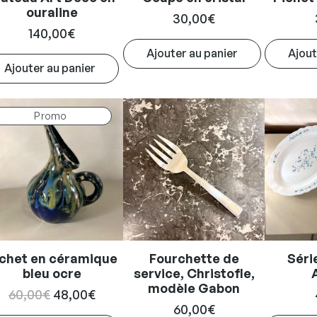
ouraline
30,00
€
140,00
€
Ajouter au panier
Ajout
Ajouter au panier
Produit
Promo
en
promotion
ichet en céramique
Fourchette de
Séri
bleu ocre
service, Christofle,
modèle Gabon
Le
Le
60,00
€
48,00
€
60,00
€
prix
prix