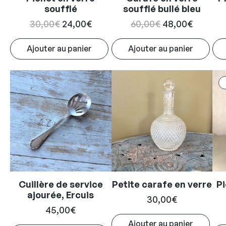
soufflé
soufflé bullé bleu
Le
Le
Le
Le
30,00
€
24,00
€
60,00
€
48,00
€
prix
prix
prix
prix
Ajouter au panier
Ajouter au panier
initial
actuel
initial
actuel
était :
est :
était :
est :
30,00€.
24,00€.
60,00€.
48,00€.
Cuillère de service
Petite carafe en verre
P
ajourée, Ercuis
30,00
€
45,00
€
Ajouter au panier