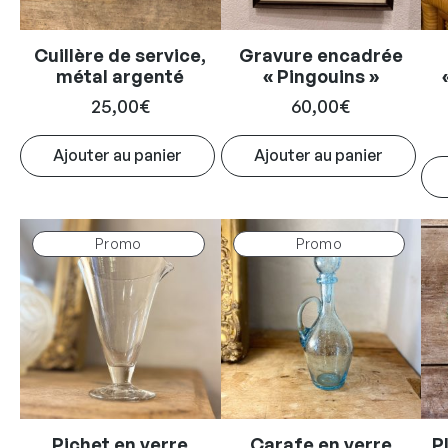
Cuillère de service,
Gravure encadrée
métal argenté
« Pingouins »
25,00
€
60,00
€
Ajouter au panier
Ajouter au panier
Produit
Produit
Promo
Promo
en
en
promotion
promotion
Pichet en verre
Carafe en verre
P