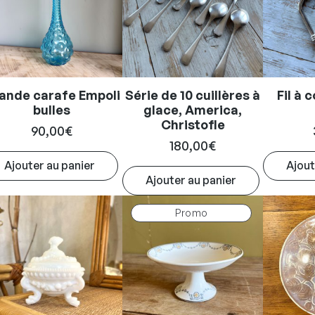
ande carafe Empoli
Série de 10 cuillères à
Fil à 
bulles
glace, America,
Christofle
90,00
€
180,00
€
Ajouter au panier
Ajout
Ajouter au panier
Produit
Promo
en
promotion