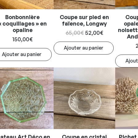
Bonbonnière
Coupe sur pied en
Coup
« coquillages » en
faïence, Longwy
opal
opaline
noisett
Le
Le
65,00
€
52,00
€
And
150,00
€
prix
prix
Ajouter au panier
initial
actuel
Ajouter au panier
était :
est :
Ajout
65,00€.
52,00€.
lateau Art Déco en
Coupe en cristal
Pichet 