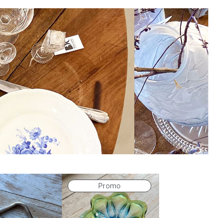
Produit
Promo
en
promotion