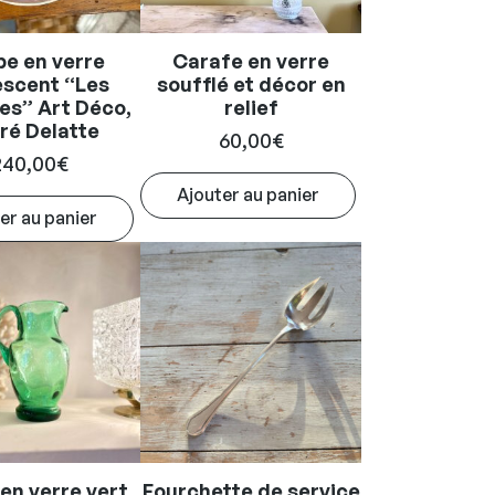
e en verre
Carafe en verre
escent “Les
soufflé et décor en
es” Art Déco,
relief
ré Delatte
60,00
€
240,00
€
Ajouter au panier
er au panier
en verre vert
Fourchette de service