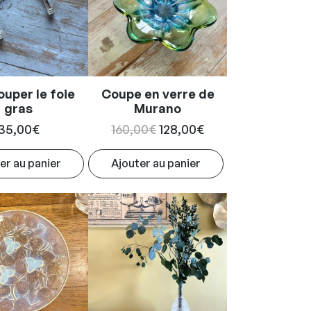
couper le foie
Coupe en verre de
gras
Murano
Le
Le
35,00
€
160,00
€
128,00
€
prix
prix
er au panier
Ajouter au panier
initial
actuel
était :
est :
160,00€.
128,00€.