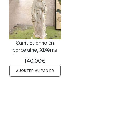
p
l
u
s
a
n
Saint Etienne en
c
porcelaine, XIXème
i
140,00
€
e
n
AJOUTER AU PANIER