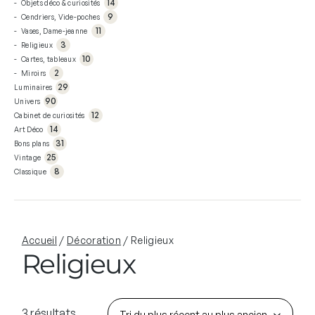
od
14
Objets déco & curiosités
s
pr
uit
11
od
9
Cendriers, Vide-poches
s
pr
uit
3
od
11
Vases, Dame-jeanne
s
pr
uit
10
od
3
Religieux
s
pr
uit
2
od
10
Cartes, tableaux
s
pr
uit
29
od
2
Miroirs
s
pr
uit
90
od
29
Luminaires
s
pr
uit
12
od
90
Univers
s
pr
uit
14
od
12
Cabinet de curiosités
s
pr
uit
31
od
14
Art Déco
s
pr
uit
25
od
31
Bons plans
s
pr
uit
8
od
25
Vintage
s
pr
uit
od
8
Classique
s
uit
s
Accueil
/
Décoration
/ Religieux
Religieux
3 résultats