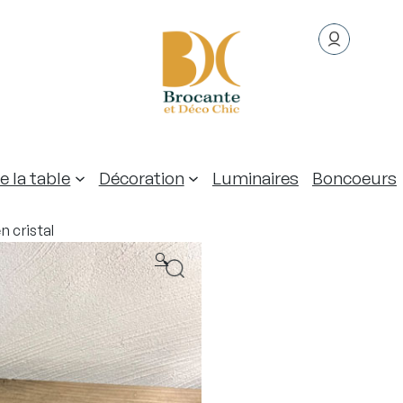
e la table
Décoration
Luminaires
Boncoeurs
 cristal
🔍