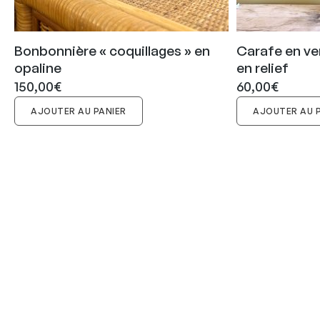
Bonbonnière « coquillages » en
Carafe en ve
opaline
en relief
150,00
€
60,00
€
AJOUTER AU PANIER
AJOUTER AU 