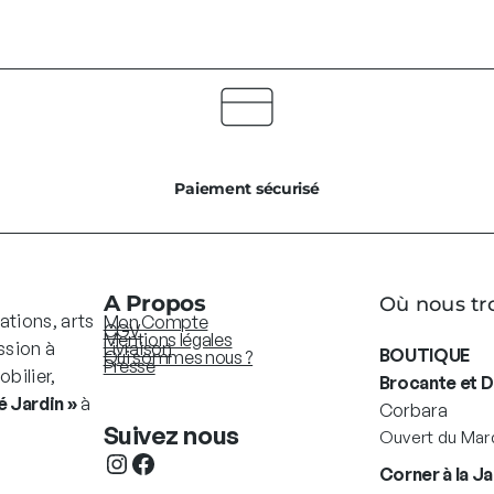
Paiement sécurisé
A Propos
Où nous tr
ations, arts
Mon Compte
CGV
Mentions légales
ssion à
Livraison
BOUTIQUE
Qui sommes nous ?
Presse
bilier,
Brocante et 
 Jardin »
à
Corbara
Suivez nous
Ouvert du Mard
Instagram
Facebook
Corner à la Ja