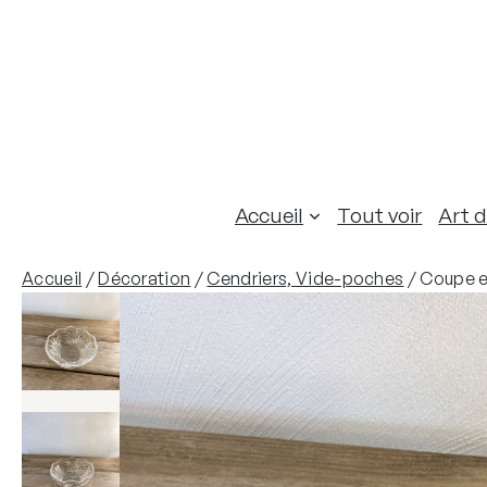
Aller
au
contenu
Accueil
Tout voir
Art d
Accueil
/
Décoration
/
Cendriers, Vide-poches
/ Coupe en