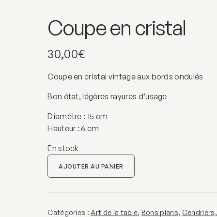
Coupe en cristal
30,00
€
Coupe en cristal vintage aux bords ondulés
Bon état, légères rayures d’usage
Diamètre : 15 cm
Hauteur : 6 cm
En stock
quantité
AJOUTER AU PANIER
de
Coupe
en
cristal
Catégories :
Art de la table
,
Bons plans
,
Cendriers