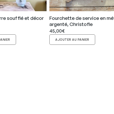
rre soufflé et décor
Fourchette de service en mé
argenté, Christofle
45,00
€
PANIER
AJOUTER AU PANIER