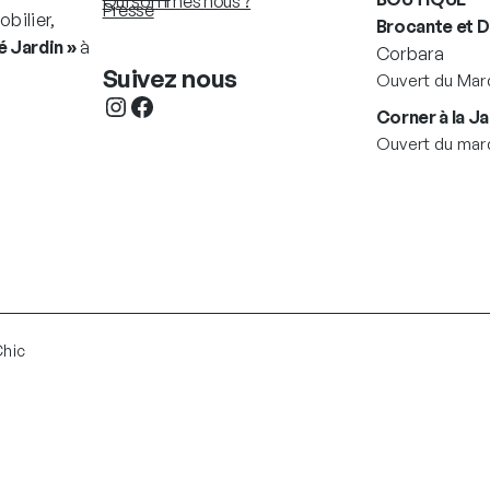
Qui sommes nous ?
Presse
bilier,
Brocante et 
 Jardin »
à
Corbara
Suivez nous
Ouvert du Mard
Instagram
Facebook
Corner à la Ja
Ouvert du mard
Chic