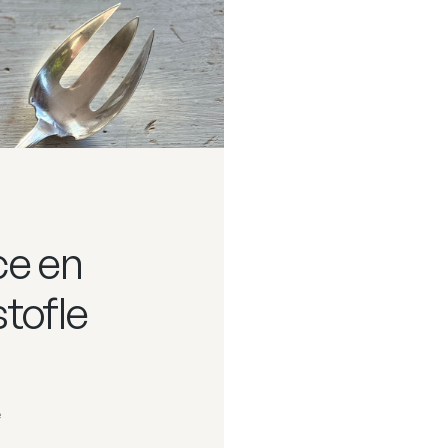
ce en
tofle
é