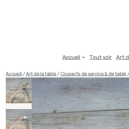
Aller
au
contenu
Accueil
Tout voir
Art d
Accueil
/
Art de la table
/
Couverts de service & de table
/