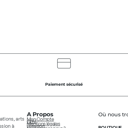
Paiement sécurisé
A Propos
Où nous tr
ations, arts
Mon Compte
CGV
Mentions légales
ssion à
Livraison
BOUTIQUE