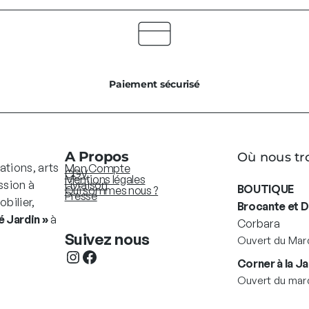
Paiement sécurisé
A Propos
Où nous tr
ations, arts
Mon Compte
CGV
Mentions légales
ssion à
Livraison
BOUTIQUE
Qui sommes nous ?
Presse
bilier,
Brocante et 
 Jardin »
à
Corbara
Suivez nous
Ouvert du Mard
Instagram
Facebook
Corner à la Ja
Ouvert du mard