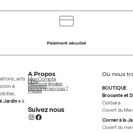
Paiement sécurisé
A Propos
Où nous tr
ations, arts
Mon Compte
CGV
Mentions légales
ssion à
Livraison
BOUTIQUE
Qui sommes nous ?
Presse
bilier,
Brocante et 
 Jardin »
à
Corbara
Suivez nous
Ouvert du Mard
Instagram
Facebook
Corner à la Ja
Ouvert du mard