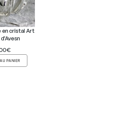
,
€
,
€
0
.
0
.
0
0
en cristal Art
€
€
 d’Avesn
.
.
,00
€
AU PANIER