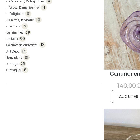
od
9
Cendriers, Vide-poches
s
pr
uit
3
od
11
Vases, Dame-jeanne
s
pr
uit
10
od
3
Religieux
s
pr
uit
2
od
10
Cartes, tableaux
s
pr
uit
29
od
2
Miroirs
s
pr
uit
90
od
29
Luminaires
s
pr
uit
12
od
90
Univers
s
pr
uit
14
od
12
Cabinet de curiosités
s
pr
uit
31
od
14
Art Déco
s
pr
uit
25
od
31
Bons plans
s
pr
uit
8
od
25
Vintage
s
pr
uit
od
8
Classique
s
Cendrier en 
uit
s
140,00
AJOUTER 