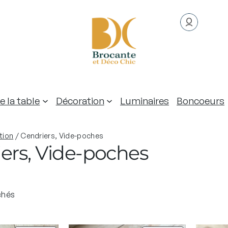
e la table
Décoration
Luminaires
Boncoeurs
tion
/ Cendriers, Vide-poches
ers, Vide-poches
T
ichés
r
i