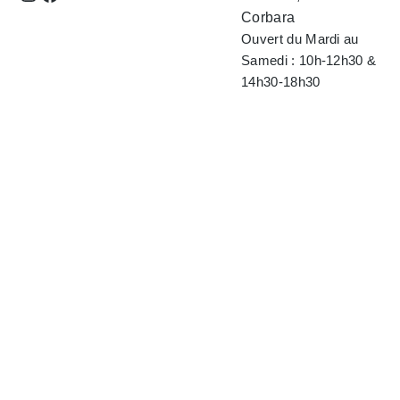
Corbara
Ouvert du Mardi au
Samedi : 10h-12h30 &
14h30-18h30
Corner à la Jardinerie
Casa Fiurita
: Route
de Bastia, Lieu dit
Saleccia
Ouvert du mardi au
samedi : 8h-12h &
14h-18h
Copyright © 2026 – Tous droits réservés – Brocante et Déco
Chic