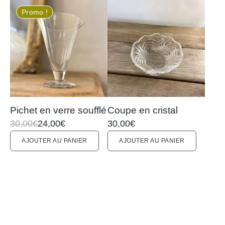
Promo !
Pichet en verre soufflé
Coupe en cristal
Le
Le
30,00
€
24,00
€
30,00
€
prix
prix
AJOUTER AU PANIER
AJOUTER AU PANIER
initial
actuel
était :
est :
30,00€.
24,00€.