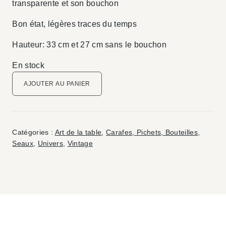
transparente et son bouchon
Bon état, légères traces du temps
Hauteur: 33 cm et 27 cm sans le bouchon
En stock
quantité
AJOUTER AU PANIER
de
Carafe
en
verre
Catégories :
Art de la table
,
Carafes, Pichets, Bouteilles,
soufflé
Seaux
,
Univers
,
Vintage
et
décor
en
relief