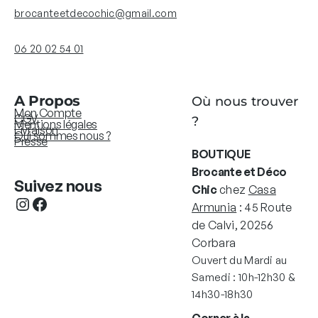
brocanteetdecochic@gmail.com
06 20 02 54 01
A Propos
Où nous trouver
Mon Compte
CGV
?
Mentions légales
Livraison
Qui sommes nous ?
Presse
BOUTIQUE
Brocante et Déco
Suivez nous
Chic
chez
Casa
Instagram
Facebook
Armunia
: 45 Route
de Calvi, 20256
Corbara
Ouvert du Mardi au
Samedi : 10h-12h30 &
14h30-18h30