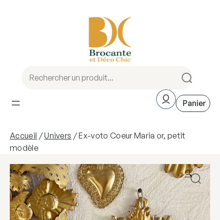
Aller
au
contenu
Accueil
/
Univers
/ Ex-voto Coeur Maria or, petit
modèle
🔍