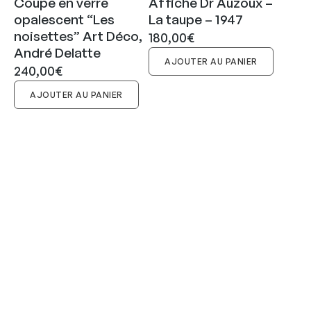
Coupe en verre
Affiche Dr Auzoux –
opalescent “Les
La taupe – 1947
noisettes” Art Déco,
180,00
€
André Delatte
AJOUTER AU PANIER
240,00
€
AJOUTER AU PANIER